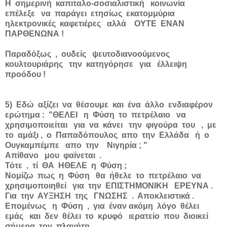
Η σημερινή καπιταλο-σοσιαλιστική κοινωνία
επέλεξε να παράγει ετησίως εκατομμύρια
ηλεκτρονικές καφετιέρες αλλά ΟΥΤΕ ΕΝΑΝ
ΠΑΡΘΕΝΩΝΑ !
Παραδόξως , ουδείς ψευτοδιανοούμενος
κουλτουριάρης την κατηγόρησε για έλλειψη
προόδου !
5) Εδώ αξίζει να θέσουμε και ένα άλλο ενδιαφέρον
ερώτημα : "ΘΕΛΕΙ η Φύση το πετρέλαιο να
χρησιμοποιείται για να κάνει την φιγούρα του , με
το αμάξι , ο Παπαδόπουλος απο την Ελλάδα ή ο
Ουγκαμπέμπε απο την Νιγηρία ; "
Απίθανο μου φαίνεται .
Τότε , τί ΘΑ ΗΘΕΛΕ η Φύση ;
Νομίζω πως η Φύση θα ήθελε το πετρέλαιο να
χρησιμοποιηθεί για την ΕΠΙΣΤΗΜΟΝΙΚΗ ΕΡΕΥΝΑ .
Για την ΑΥΞΗΣΗ της ΓΝΩΣΗΣ . Αποκλειστικά .
Επομένως η Φύση , για έναν ακόμη λόγο θέλει
εμάς και δεν θέλει το κρυφό ιερατείο που διοικεί
σήμερα τον πλανήτη .