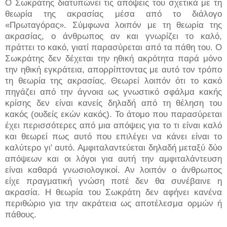
Ο Σωκράτης διατυπώνει τις απόψεις του σχετικά με τη
θεωρία της ακρασίας μέσα από το διάλογο
«Πρωταγόρας». Σύμφωνα λοιπόν με τη θεωρία της
ακρασίας, ο άνθρωπος αν και γνωρίζει το καλό,
πράττει το κακό, γιατί παρασύρεται από τα πάθη του. Ο
Σωκράτης δεν δέχεται την ηθική ακρότητα παρά μόνο
την ηθική εγκράτεια, απορρίπτοντας με αυτό τον τρόπο
τη θεωρία της ακρασίας. Θεωρεί λοιπόν ότι το κακό
πηγάζει από την άγνοια ως γνωστικό σφάλμα κακής
κρίσης δεν είναι κανείς δηλαδή από τη θέληση του
κακός (ουδείς εκών κακός). Το άτομο που παρασύρεται
έχει περισσότερες από μια απόψεις για το τι είναι καλό
και θεωρεί πως αυτό που επιλέγει να κάνει είναι το
καλύτερο γι' αυτό. Αμφιταλαντεύεται δηλαδή μεταξύ δύο
απόψεων και οι λόγοι για αυτή την αμφιταλάντευση
είναι καθαρά γνωσιολογικοί. Αν λοιπόν ο άνθρωπος
είχε πραγματική γνώση ποτέ δεν θα συνέβαινε η
ακρασία. Η θεωρία του Σωκράτη δεν αφήνει κανένα
περιθώριο για την ακράτεια ως αποτέλεσμα ορμών ή
πάθους.