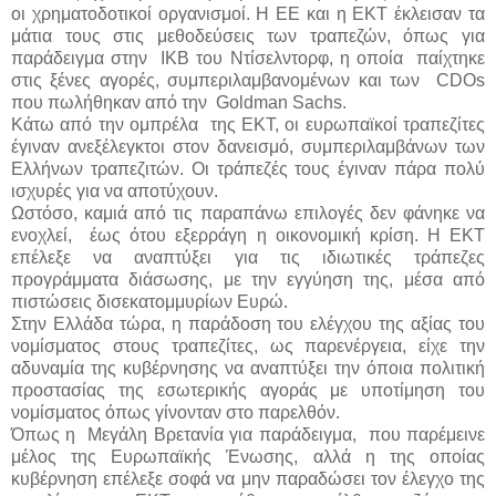
οι χρηματοδοτικοί οργανισμοί. Η ΕΕ και η ΕΚΤ έκλεισαν τα
μάτια τους στις μεθοδεύσεις των τραπεζών, όπως για
παράδειγμα στην IKB του Ντίσελντορφ, η οποία παίχτηκε
στις ξένες αγορές, συμπεριλαμβανομένων και των CDOs
που πωλήθηκαν από την Goldman Sachs.
Κάτω από την ομπρέλα της ΕΚΤ, οι ευρωπαϊκοί τραπεζίτες
έγιναν ανεξέλεγκτοι στον δανεισμό, συμπεριλαμβάνων των
Ελλήνων τραπεζιτών. Οι τράπεζές τους έγιναν πάρα πολύ
ισχυρές για να αποτύχουν.
Ωστόσο, καμιά από τις παραπάνω επιλογές δεν φάνηκε να
ενοχλεί, έως ότου εξερράγη η οικονομική κρίση. Η ΕΚΤ
επέλεξε να αναπτύξει για τις ιδιωτικές τράπεζες
προγράμματα διάσωσης, με την εγγύηση της, μέσα από
πιστώσεις δισεκατομμυρίων Ευρώ.
Στην Ελλάδα τώρα, η παράδοση του ελέγχου της αξίας του
νομίσματος στους τραπεζίτες, ως παρενέργεια, είχε την
αδυναμία της κυβέρνησης να αναπτύξει την όποια πολιτική
προστασίας της εσωτερικής αγοράς με υποτίμηση του
νομίσματος όπως γίνονταν στο παρελθόν.
Όπως η Μεγάλη Βρετανία για παράδειγμα, που παρέμεινε
μέλος της Ευρωπαϊκής Ένωσης, αλλά η της οποίας
κυβέρνηση επέλεξε σοφά να μην παραδώσει τον έλεγχο της