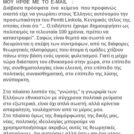
ΜΟΥ ΗΡΘΕ ΜΕ ΤΟ E-MAIL :
Διάβασα πρόσφατα ένα κείμενο που προφανώς
σκοπό είχε να γνωρίσει στους Έλληνες αυτόνομου την
προσωπικότητα του Pentti Linkola. Κεντρικός τίτλος της
οποίας είναι ότι “... Ο,τιδήποτε έχουμε δημιουργήσει ως
πολιτισμός τα τελευταία 100 χρόνια, πρέπει να
καταστραφεί”. Σαφώς είναι θεμιτό και σωστό να
διευρύνεται η σκέψη των συντρόφων, από τις διάφορες
θεωρητικές πλατφόρμες που άτομα ή ομάδες χτίζουν
πάνω στην βάση ενός υγιούς φυλετισμού. Γιατί η μέχρι
τώρα διάσταση του εθνικισμού στην χώρα, στο επίπεδο
της συνθηματολογίας είναι ελεεινή, στο επίπεδο της
πολιτικής συναισθηματική, στο επίπεδο της λύσης
ανύπαρκτη.
Στο πλαίσιο λοιπόν της “γνώσης” η γνωριμία των
Ελλήνων εθνικιστών με σύγχρονα πολιτικά ρεύματα
στο εξωτερικό, είναι όχι απλά σωστή, αλλά κρίνεται
απαραίτητη, τουλάχιστον από το μέρος μου.
Στο πλαίσιο όμως της διαμόρφωσης της δικής μας,
νέας, πολιτικής ιδεολογίας μπορούμε να
χρησιμοποιήσουμε ακριβώς αυτές τις θεωρητικές
πλατφόρμες, όχι αυτούσιες αλλά έστω και ένα μέρος