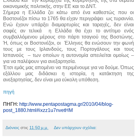
Ελλάδα και την κυριαρχία της κυβέρνησής της στα θέματα
οικονομικής πολιτικής, στην ΕΕ και το ΔΝΤ.
Σήμερα η Ελλάδα ζει κάτω από ένα καθεστώς που οι
Βοστονέζοι πίσω το 1765 θα είχαν περιγράψει ως τυραννία.
Ενώ έχουν υπάρξει διαμαρτυρίες και ταραχές, δεν είναι
σαφές αν τελικά η Ελλάδα θα έχει το αντίτιμο ενός
συμβαλλόμενου μέρους στο πάρτι τσαγιού της Βοστώνης.
Ή, όπως οι Βοστονέζοι, οι Έλληνες θα ενώσουν την φωνή
τους με τους Ιρλανδούς, τους Πορτογάλους και τους
Ισπανούς – των οποίων η αυτονομία απειλείται ομοίως –
για να παλέψουν για ανεξαρτησία.
Έτσι εμάς μας απομένει να περιμένουμε για να δούμε. Όπως
εξάλλου μας διδάσκει η ιστορία, η κατάκτηση της
ανεξαρτησίας, δεν είναι μια εύκολη υπόθεση.
πηγή
ΠΗΓΗ:
http://www.pentapostagma.gr/2010/04/blog-
post_1880.html#ixzz1u7nvetHM
Διόνιος
στις
11:50 μ.μ.
Δεν υπάρχουν σχόλια: