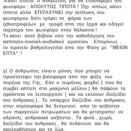
Κάνει τίποτα ο άνθρωπος για να επαναφέρει τον
φωσφόρο ; ΑΠΟΛΥΤΩΣ ΤΙΠΟΤΑ ! Όχι απλώς κάνει
τίποτα αλλά ΕΠΙΤΑΧΥΝΕΙ την έκπλυση του
φωσφόρου διότι τρέφει τα ψάρια των
ιχθυοτροφείων με τροφή απο την ξηρά και οδηγεί
ταχύτερα τον φωσφόρο στην θάλασσα !
Το κάνει αυτό βέβαια υπο την καθοδήγηση του
καπιταλο-σοσιαλ-ιουδαϊκού ιερατείου . Επομένως ,
το ιερατείο βαθμολογείται απο την Φύση με "ΜΕΙΟΝ
ΕΠΤΑ" !
γ) Ο άνθρωπος είναι ο μόνος που μπορεί να
προστατέψει την βιόσφαιρα απο την ψύξη του
πυρήνα της Γής . Εάν ο πυρήνας ψυχθεί ( που θα
συμβεί κάποτε στο μακρυνό μέλλον ) θα πάψουν τα
ηφαίστεια να λειτουργούν ( και να εκλύουν διοξείδιο
του άνθρακος ) . Το υπάρχον διοξείδιο του άνθρακος
στην ατμόσφαιρα θα δεσμευτεί απο το ασβέστιο
των πυριγενών πετρωμάτων και θα μετατραπεί σε
αδρανές ανθρακικό ασβέστιο . Τα φυτά , χωρίς
διοξείδιο του άνθρακος , θα πεθάνουν και θα
ακολουθήσουν και τα ζώα .