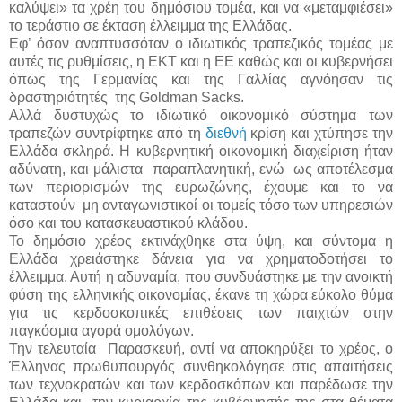
καλύψει» τα χρέη του δημόσιου τομέα, και να «μεταμφιέσει»
το τεράστιο σε έκταση έλλειμμα της Ελλάδας.
Εφ’ όσον αναπτυσσόταν ο ιδιωτικός τραπεζικός τομέας με
αυτές τις ρυθμίσεις, η ΕΚΤ και η ΕΕ καθώς και οι κυβερνήσει
όπως της Γερμανίας και της Γαλλίας αγνόησαν τις
δραστηριότητές της Goldman Sacks.
Αλλά δυστυχώς το ιδιωτικό οικονομικό σύστημα των
τραπεζών συντρίφτηκε από τη
διεθνή
κρίση και χτύπησε την
Ελλάδα σκληρά. Η κυβερνητική οικονομική διαχείριση ήταν
αδύνατη, και μάλιστα παραπλανητική, ενώ ως αποτέλεσμα
των περιορισμών της ευρωζώνης, έχουμε και το να
καταστούν μη ανταγωνιστικοί οι τομείς τόσο των υπηρεσιών
όσο και του κατασκευαστικού κλάδου.
Το δημόσιο χρέος εκτινάχθηκε στα ύψη, και σύντομα η
Ελλάδα χρειάστηκε δάνεια για να χρηματοδοτήσει το
έλλειμμα. Αυτή η αδυναμία, που συνδυάστηκε με την ανοικτή
φύση της ελληνικής οικονομίας, έκανε τη χώρα εύκολο θύμα
για τις κερδοσκοπικές επιθέσεις των παιχτών στην
παγκόσμια αγορά ομολόγων.
Την τελευταία Παρασκευή, αντί να αποκηρύξει το χρέος, ο
Έλληνας πρωθυπουργός συνθηκολόγησε στις απαιτήσεις
των τεχνοκρατών και των κερδοσκόπων και παρέδωσε την