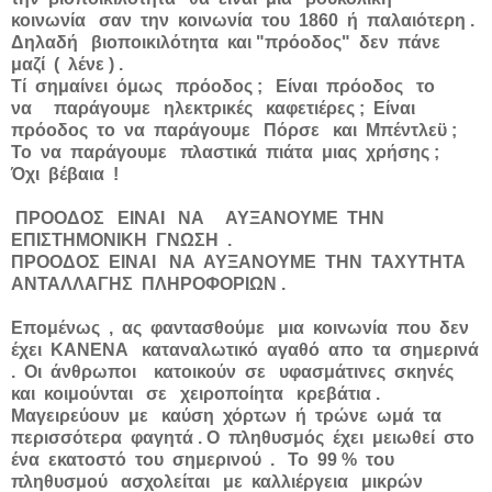
κοινωνία σαν την κοινωνία του 1860 ή παλαιότερη .
Δηλαδή βιοποικιλότητα και "πρόοδος" δεν πάνε
μαζί ( λένε ) .
Τί σημαίνει όμως πρόοδος ; Είναι πρόοδος το
να παράγουμε ηλεκτρικές καφετιέρες ; Είναι
πρόοδος το να παράγουμε Πόρσε και Μπέντλεϋ ;
Το να παράγουμε πλαστικά πιάτα μιας χρήσης ;
Όχι βέβαια !
ΠΡΟΟΔΟΣ ΕΙΝΑΙ ΝΑ ΑΥΞΑΝΟΥΜΕ ΤΗΝ
ΕΠΙΣΤΗΜΟΝΙΚΗ ΓΝΩΣΗ .
ΠΡΟΟΔΟΣ ΕΙΝΑΙ ΝΑ ΑΥΞΑΝΟΥΜΕ ΤΗΝ ΤΑΧΥΤΗΤΑ
ΑΝΤΑΛΛΑΓΗΣ ΠΛΗΡΟΦΟΡΙΩΝ .
Επομένως , ας φαντασθούμε μια κοινωνία που δεν
έχει ΚΑΝΕΝΑ καταναλωτικό αγαθό απο τα σημερινά
. Οι άνθρωποι κατοικούν σε υφασμάτινες σκηνές
και κοιμούνται σε χειροποίητα κρεβάτια .
Μαγειρεύουν με καύση χόρτων ή τρώνε ωμά τα
περισσότερα φαγητά . Ο πληθυσμός έχει μειωθεί στο
ένα εκατοστό του σημερινού . Το 99 % του
πληθυσμού ασχολείται με καλλιέργεια μικρών