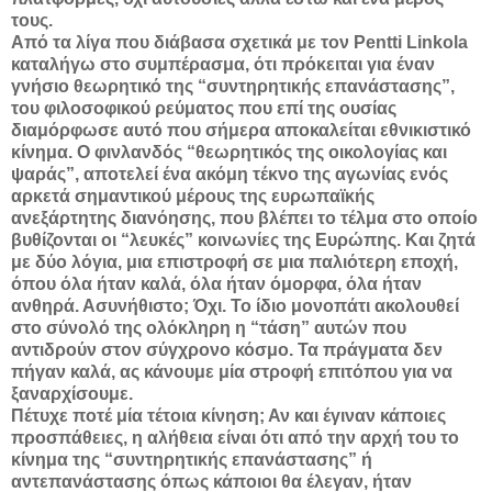
τους.
Από τα λίγα που διάβασα σχετικά με τον Pentti Linkola
καταλήγω στο συμπέρασμα, ότι πρόκειται για έναν
γνήσιο θεωρητικό της “συντηρητικής επανάστασης”,
του φιλοσοφικού ρεύματος που επί της ουσίας
διαμόρφωσε αυτό που σήμερα αποκαλείται εθνικιστικό
κίνημα. Ο φινλανδός “θεωρητικός της οικολογίας και
ψαράς”, αποτελεί ένα ακόμη τέκνο της αγωνίας ενός
αρκετά σημαντικού μέρους της ευρωπαϊκής
ανεξάρτητης διανόησης, που βλέπει το τέλμα στο οποίο
βυθίζονται οι “λευκές” κοινωνίες της Ευρώπης. Και ζητά
με δύο λόγια, μια επιστροφή σε μια παλιότερη εποχή,
όπου όλα ήταν καλά, όλα ήταν όμορφα, όλα ήταν
ανθηρά. Ασυνήθιστο; Όχι. Το ίδιο μονοπάτι ακολουθεί
στο σύνολό της ολόκληρη η “τάση” αυτών που
αντιδρούν στον σύγχρονο κόσμο. Τα πράγματα δεν
πήγαν καλά, ας κάνουμε μία στροφή επιτόπου για να
ξαναρχίσουμε.
Πέτυχε ποτέ μία τέτοια κίνηση; Αν και έγιναν κάποιες
προσπάθειες, η αλήθεια είναι ότι από την αρχή του το
κίνημα της “συντηρητικής επανάστασης” ή
αντεπανάστασης όπως κάποιοι θα έλεγαν, ήταν