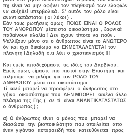
πχ είναι να μην αφήνει τον πληθυσμό των ελαφιών
να αυξηθεί υπερβολικά . Σ' αυτόν τον ρόλο είναι
αναντικατάστατοι ( οι λύκοι ) .
Εάν τους ρωτήσεις όμως ΠΟΙΟΣ ΕΙΝΑΙ Ο ΡΟΛΟΣ
ΤΟΥ ΑΝΘΡΩΠΟΥ μέσα στο οικοσύστημα , ξαφνικά
παθαίνουν αλαλία ! Δεν έχουν τίποτε να πούν .
Ψελλίζουν μόνο οτι ο άνθρωπος είναι το ΑΝΩΤΕΡΟ
όν και έχει δικαίωμα να ΕΚΜΕΤΑΛΛΕΥΕΤΑΙ τον
πλανήτη ! Δηλαδή ό,τι λέει ο χριστιανισμός !!!
Και εμείς αποδεχόμαστε τις ιδέες του Δαρβίνου .
Εμείς όμως είμαστε πιο πιστοί στην Επιστήμη και
τολμούμε να μιλάμε για τον ΡΟΛΟ ΤΟΥ
ΑΝΘΡΩΠΟΥ μέσα στο οικοσύστημα .
Τί καλό μπορεί να προσφέρει ο άνθρωπος στο
γήϊνο οικοσύστημα που ΔΕΝ ΜΠΟΡΕΙ κανένα άλλο
πλάσμα της Γής ( σε τί είναι ΑΝΑΝΤΙΚΑΤΑΣΤΑΤΟΣ
ο άνθρωπος ) ;
α) Ο άνθρωπος είναι ο μόνος που μπορεί να
διασώσει την βιοποικιλότητα που απειλείται απο
έναν γιγάντιο αστεροειδή που κατευθύνεται προς