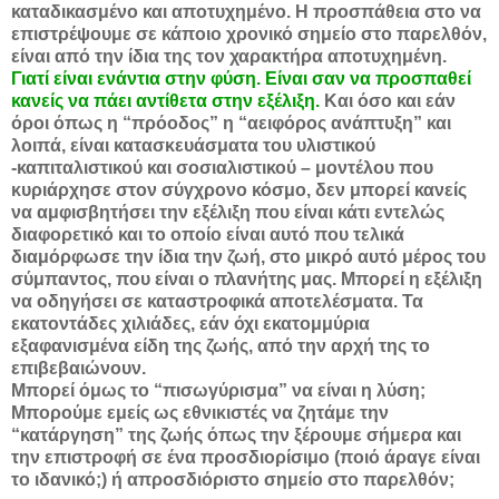
καταδικασμένο και αποτυχημένο. Η προσπάθεια στο να
επιστρέψουμε σε κάποιο χρονικό σημείο στο παρελθόν,
είναι από την ίδια της τον χαρακτήρα αποτυχημένη.
Γιατί είναι ενάντια στην φύση. Είναι σαν να προσπαθεί
κανείς να πάει αντίθετα στην εξέλιξη.
Και όσο και εάν
όροι όπως η “πρόοδος” η “αειφόρος ανάπτυξη” και
λοιπά, είναι κατασκευάσματα του υλιστικού
-καπιταλιστικού και σοσιαλιστικού – μοντέλου που
κυριάρχησε στον σύγχρονο κόσμο, δεν μπορεί κανείς
να αμφισβητήσει την εξέλιξη που είναι κάτι εντελώς
διαφορετικό και το οποίο είναι αυτό που τελικά
διαμόρφωσε την ίδια την ζωή, στο μικρό αυτό μέρος του
σύμπαντος, που είναι ο πλανήτης μας. Μπορεί η εξέλιξη
να οδηγήσει σε καταστροφικά αποτελέσματα. Τα
εκατοντάδες χιλιάδες, εάν όχι εκατομμύρια
εξαφανισμένα είδη της ζωής, από την αρχή της το
επιβεβαιώνουν.
Μπορεί όμως το “πισωγύρισμα” να είναι η λύση;
Μπορούμε εμείς ως εθνικιστές να ζητάμε την
“κατάργηση” της ζωής όπως την ξέρουμε σήμερα και
την επιστροφή σε ένα προσδιορίσιμο (ποιό άραγε είναι
το ιδανικό;) ή απροσδιόριστο σημείο στο παρελθόν;