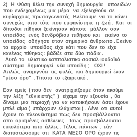
2) Η Φύση θέλει την συνεχή δημιουργία υποειδών
που ενδεχομένως μια μέρα να εξελιχθούν σε
κυρίαρχους πρωταγωνιστές . Βλέπουμε να το κάνει
συνεχώς απο τότε που εμφανίστηκε η ζωή . Και οι
δίποδοι πίθηκοι ξεκίνησαν κάποτε μάλλον σαν
υποείδος ενός δενδρόβιου πιθήκου και εκείνο το
υποείδος οδήγησε στον σημερινό άνθρωπο . Εκείνο
το αρχαίο υποείδος είχε κάτι που δεν το είχε
κανένας πίθηκος : βάδιζε στα δύο πόδια .
Αυτό το υλιστικο-καπιταλιστικο-σοσιαλ-ιουδαϊκό
σύστημα δημιουργεί νέα υποείδη ; ΟΧΙ !
Απλώς αναμιγνύει τις φυλές και δημιουργεί έναν
"μέσο όρο" . Τίποτα το εξαιρετικό .
Εάν εμείς ( που δεν ανατριχιάζουμε όταν ακούμε
την λέξη "εθνικιστής" ) είχαμε την εξουσία , θα
δίναμε μια περιοχή για να κατοικήσουν όσοι έχουν
μπλέ αίμα ( υπάρχουν ελάχιστοι ) . Λένε οτι αυτοί
έχουν το πλεονέκτημα πως δεν προσβάλλονται
απο ορισμένες ασθένειες . Ίσως προσβάλλονται
ευκολότερα απο άλλες . Τέλος πάντων , εάν
διαπιστώσουμε οτι ΚΑΤΑ ΜΕΣΟ ΟΡΟ έχουν τις