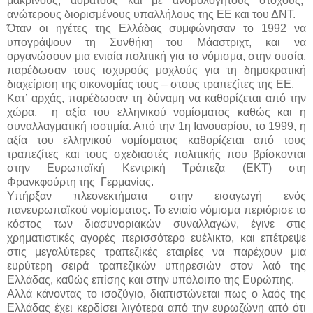
μακρινούς, αόρατους και με ανομολόγητους στόχους,
ανώτερους διορισμένους υπαλλήλους της ΕΕ και του ΔΝΤ.
Όταν οι ηγέτες της Ελλάδας συμφώνησαν το 1992 να
υπογράψουν τη Συνθήκη του Μάαστριχτ, και να
οργανώσουν μια ενιαία πολιτική για το νόμισμα, στην ουσία,
παρέδωσαν τους ισχυρούς μοχλούς για τη δημοκρατική
διαχείριση της οικονομίας τους – στους τραπεζίτες της ΕΕ.
Κατ’ αρχάς, παρέδωσαν τη δύναμη να καθορίζεται από την
χώρα, η αξία του ελληνικού νομίσματος καθώς και η
συναλλαγματική ισοτιμία. Από την 1η Ιανουαρίου, το 1999, η
αξία του ελληνικού νομίσματος καθορίζεται από τους
τραπεζίτες και τους σχεδιαστές πολιτικής που βρίσκονται
στην Ευρωπαϊκή Κεντρική Τράπεζα (ΕΚΤ) στη
Φρανκφούρτη της Γερμανίας.
Υπήρξαν πλεονεκτήματα στην εισαγωγή ενός
πανευρωπαϊκού νομίσματος. Το ενιαίο νόμισμα περιόρισε το
κόστος των διασυνοριακών συναλλαγών, έγινε στις
χρηματιστικές αγορές περισσότερο ευέλικτο, και επέτρεψε
στις μεγαλύτερες τραπεζικές εταιρίες να παρέχουν μια
ευρύτερη σειρά τραπεζικών υπηρεσιών στον λαό της
Ελλάδας, καθώς επίσης και στην υπόλοιπο της Ευρώπης.
Αλλά κάνοντας το ισοζύγιο, διαπιστώνεται πως ο λαός της
Ελλάδας έχει κερδίσει λιγότερα από την ευρωζώνη από ότι