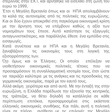
στερλίνας στην ΕΚΤ, και αρνήθηκε να εισέλθει στη ζώνη του
ευρώ το 1999,
Έτσι η Μεγάλη Βρετανία όπως και οι ΗΠΑ απολαμβάνουν
τα καλά της αυτονομίας από τις πολιτικές της ευρωζώνης.
Και οι δύο έχουν αποκριθεί στη παγκόσμια οικονομική κρίση
με την άρνηση τους να επέμβουν καθώς η αξία των
νομισμάτων τους έπεσε. Αυτό κατέστησε τις εξαγωγές
ανταγωνιστικότερες, και παράλληλα, έθεσε ένα εμπόδιο στις
εισαγωγές.
Κατά συνέπεια και οι ΗΠΑ και η Μεγάλη Βρετανία,
ξαναβάζουν τις οικονομίες τους στη λογική της
εξισορρόπησης των.
Όχι όμως και οι Έλληνες. Οι οποίοι επέλεξαν να
υιοθετήσουν οικονομικές πολιτικές τέτοιες που να
προσαρμόσουν τη συναλλαγματική ισοτιμία τους, έτσι ώστε
να ταιριάζει καλύτερα με τις ανάγκες και τις προσδοκίες της
γερμανικής οικονομίας, παρά με τον εαυτό τους.
Αλλά ακόμη χειρότερα και από αυτό. Με την ένταξή της στην
ευρωζώνη, η Ελλάδα παρέδωσε την εξουσία της κεντρικής
της τράπεζας, να θέτει δηλαδή τα κατάλληλα σε κάθε
περίπτωση επιτόκια, προσαρμοσμένα στις εκάστοτε
ελληνικές οικονομικές συνθήκες. Και πάλι, αυτή η πολιτική
είναι σε πλήρη αντίθεση με τις επιλογές της Μεγάλη