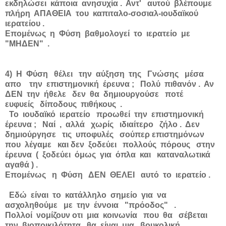
εκδηλώσει κάποια ανησυχία . Αντ' αυτού βλέπουμε
πλήρη ΑΠΑΘΕΙΑ του καπιταλο-σοσιαλ-ιουδαϊκού
ιερατείου .
Επομένως η Φύση βαθμολογεί το ιερατείο με
"ΜΗΔΕΝ" .
4) Η Φύση θέλει την αύξηση της Γνώσης μέσα
απο την επιστημονική έρευνα ; Πολύ πιθανόν . Αν
ΔΕΝ την ήθελε δεν θα δημιουργούσε ποτέ
ευφυείς δίποδους πιθήκους .
Το ιουδαϊκό ιερατείο προωθεί την επιστημονική
έρευνα ; Ναί , αλλά χωρίς ιδιαίτερο ζήλο . Δεν
δημιούργησε τις υποφυλές σούπερ επιστημόνων
που λέγαμε και δεν ξοδεύει πολλούς πόρους στην
έρευνα ( ξοδεύει όμως για όπλα και καταναλωτικά
αγαθά ) .
Επομένως η Φύση ΔΕΝ ΘΕΛΕΙ αυτό το ιερατείο .
Εδώ είναι το κατάλληλο σημείο για να
ασχοληθούμε με την έννοια "πρόοδος" .
Πολλοί νομίζουν οτι μια κοινωνία που θα σέβεται
την βιοποικιλότητα θα είναι μια βουκολική