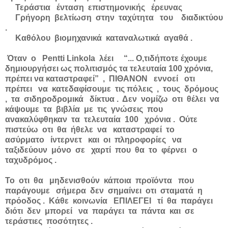
Τεράστια ένταση επιστημονικής έρευνας
Γρήγορη βελτίωση στην ταχύτητα του διαδικτύου
.
Καθόλου βιομηχανικά καταναλωτικά αγαθά .
Όταν ο Pentti Linkola λέει “... Ο,τιδήποτε έχουμε
δημιουργήσει ως πολιτισμός τα τελευταία 100 χρόνια,
πρέπει να καταστραφεί” , ΠΙΘΑΝΟΝ εννοεί οτι
πρέπει να κατεδαφίσουμε τις πόλεις , τους δρόμους
, τα σιδηροδρομικά δίκτυα . Δεν νομίζω οτι θέλει να
κάψουμε τα βιβλία με τις γνώσεις που
ανακαλύφθηκαν τα τελευταία 100 χρόνια . Ούτε
πιστεύω οτι θα ήθελε να καταστραφεί το
ασύρματο ίντερνετ και οι πληροφορίες να
ταξιδεύουν μόνο σε χαρτί που θα το φέρνει ο
ταχυδρόμος .
Το οτι θα μηδενισθούν κάποια προϊόντα που
παράγουμε σήμερα δεν σημαίνει οτι σταματά η
πρόοδος . Κάθε κοινωνία ΕΠΙΛΕΓΕΙ τί θα παράγει
διότι δεν μπορεί να παράγει τα πάντα και σε
τεράστιες ποσότητες .