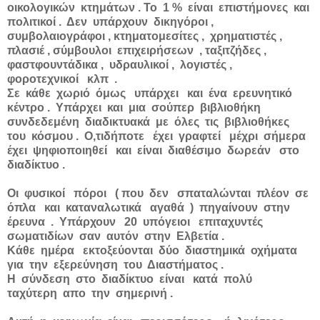
οικολογικών κτημάτων . Το 1 % είναι επιστήμονες και
πολιτικοί . Δεν υπάρχουν δικηγόροι ,
συμβολαιογράφοι , κτηματομεσίτες , χρηματιστές ,
πλασιέ , σύμβουλοι επιχειρήσεων , ταξιτζήδες ,
φαστφουντάδικα , υδραυλικοί , λογιστές ,
φοροτεχνικοί κλπ .
Σε κάθε χωριό όμως υπάρχει και ένα ερευνητικό
κέντρο . Υπάρχει και μια σούπερ βιβλιοθήκη
συνδεδεμένη διαδικτυακά με όλες τις βιβλιοθήκες
του κόσμου . Ο,τιδήποτε έχει γραφτεί μέχρι σήμερα
έχει ψηφιοποιηθεί και είναι διαθέσιμο δωρεάν στο
διαδίκτυο .
Οι φυσικοί πόροι ( που δεν σπαταλώνται πλέον σε
όπλα και καταναλωτικά αγαθά ) πηγαίνουν στην
έρευνα . Υπάρχουν 20 υπόγειοι επιταχυντές
σωματιδίων σαν αυτόν στην Ελβετία .
Κάθε ημέρα εκτοξεύονται δύο διαστημικά οχήματα
για την εξερεύνηση του Διαστήματος .
Η σύνδεση στο διαδίκτυο είναι κατά πολύ
ταχύτερη απο την σημερινή .