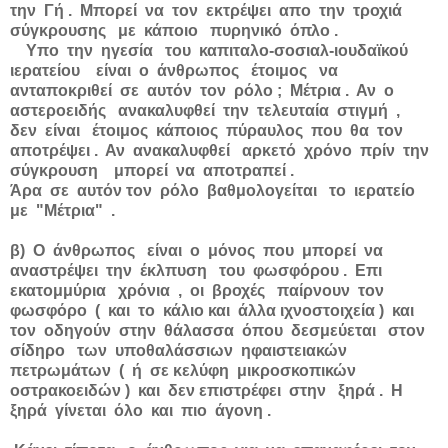
την Γή . Μπορεί να τον εκτρέψει απο την τροχιά
σύγκρουσης με κάποιο πυρηνικό όπλο .
Υπο την ηγεσία του καπιταλο-σοσιαλ-ιουδαϊκού
ιερατείου είναι ο άνθρωπος έτοιμος να
ανταποκριθεί σε αυτόν τον ρόλο ; Μέτρια . Αν ο
αστεροειδής ανακαλυφθεί την τελευταία στιγμή ,
δεν είναι έτοιμος κάποιος πύραυλος που θα τον
αποτρέψει . Αν ανακαλυφθεί αρκετό χρόνο πρίν την
σύγκρουση μπορεί να αποτραπεί .
Άρα σε αυτόν τον ρόλο βαθμολογείται το ιερατείο
με "Μέτρια" .
β) Ο άνθρωπος είναι ο μόνος που μπορεί να
αναστρέψει την έκλπυση του φωσφόρου . Επι
εκατομμύρια χρόνια , οι βροχές παίρνουν τον
φωσφόρο ( και το κάλιο και άλλα ιχνοστοιχεία ) και
τον οδηγούν στην θάλασσα όπου δεσμεύεται στον
σίδηρο των υποθαλάσσιων ηφαιστειακών
πετρωμάτων ( ή σε κελύφη μικροσκοπικών
οστρακοειδών ) και δεν επιστρέφει στην ξηρά . Η
ξηρά γίνεται όλο και πιο άγονη .