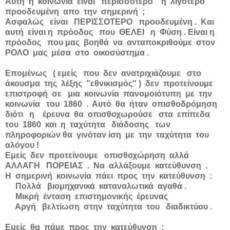
Αυτή η κοινωνία είναι περισσότερο ή λιγότερο
προοδευμένη απο την σημερινή ;
Ασφαλώς είναι ΠΕΡΙΣΣΟΤΕΡΟ προοδευμένη . Και
αυτή είναι η πρόοδος που ΘΕΛΕΙ η Φύση . Είναι η
πρόοδος που μας βοηθά να ανταποκριθούμε στον
ΡΟΛΟ μας μέσα στο οικοσύστημα .
Επομένως ( εμείς που δεν ανατριχιάζουμε στο
άκουσμα της λέξης "εθνικισμός" ) δεν προτείνουμε
επιστροφή σε μια κοινωνία πανομοιότυπη με την
κοινωνία του 1860 . Αυτό θα ήταν οπισθοδρόμηση
διότι η έρευνα θα οπισθοχωρούσε στα επίπεδα
του 1860 και η ταχύτητα διάδοσης των
πληροφοριών θα γινόταν ίση με την ταχύτητα του
αλόγου !
Εμείς δεν προτείνουμε οπισθοχώρηση αλλά
ΑΛΛΑΓΗ ΠΟΡΕΙΑΣ . Να αλλάξουμε κατεύθυνση .
Η σημερινή κοινωνία πάει προς την κατεύθυνση :
Πολλά βιομηχανικά καταναλωτικά αγαθά .
Μικρή ένταση επιστημονικής έρευνας
Αργή βελτίωση στην ταχύτητα του διαδικτύου .
Εμείς θα πάμε προς την κατεύθυνση :