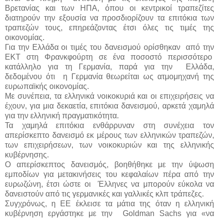
Βρετανίας και των ΗΠΑ, όπου οι κεντρικοί τραπεζίτες
διατηρούν την εξουσία να προσδιορίζουν τα επιτόκια των
τραπεζών τους, επηρεάζοντας έτσι όλες τις τιμές της
οικονομίας.
Για την Ελλάδα οι τιμές του δανεισμού ορίσθηκαν από την
ΕΚΤ στη Φρανκφούρτη σε ένα ποσοστό περισσότερο
κατάλληλο για τη Γερμανία, παρά για την Ελλάδα,
δεδομένου ότι η Γερμανία θεωρείται ως ατμομηχανή της
ευρωπαϊκής οικονομίας.
Με συνέπεια, τα ελληνικά νοικοκυριά και οι επιχειρήσεις να
έχουν, για μια δεκαετία, επιτόκια δανεισμού, αρκετά χαμηλά
για την ελληνική πραγματικότητα.
Τα χαμηλά επιτόκια ενθάρρυναν στη συνέχεια τον
απερίσκεπτο δανεισμό εκ μέρους των ελληνικών τραπεζών,
των επιχειρήσεων, των νοικοκυριών και της ελληνικής
κυβέρνησης.
Ο απερίσκεπτος δανεισμός, βοηθήθηκε με την ύψωση
εμποδίων για μετακινήσεις του κεφαλαίων πέρα από την
ευρωζώνη, έτσι ώστε οι Έλληνες να μπορούν εύκολα να
δανειστούν από τις γερμανικές και γαλλικές κλπ τράπεζες.
Συγχρόνως, η ΕΕ έκλεισε τα μάτια της όταν η ελληνική
κυβέρνηση εργάστηκε με την Goldman Sachs για «να