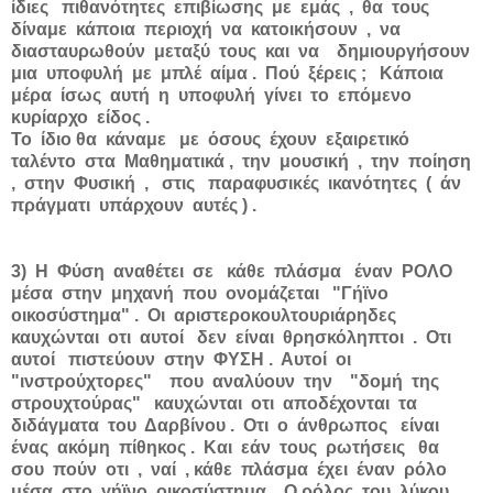
ίδιες πιθανότητες επιβίωσης με εμάς , θα τους
δίναμε κάποια περιοχή να κατοικήσουν , να
διασταυρωθούν μεταξύ τους και να δημιουργήσουν
μια υποφυλή με μπλέ αίμα . Πού ξέρεις ; Κάποια
μέρα ίσως αυτή η υποφυλή γίνει το επόμενο
κυρίαρχο είδος .
Το ίδιο θα κάναμε με όσους έχουν εξαιρετικό
ταλέντο στα Μαθηματικά , την μουσική , την ποίηση
, στην Φυσική , στις παραφυσικές ικανότητες ( άν
πράγματι υπάρχουν αυτές ) .
3) Η Φύση αναθέτει σε κάθε πλάσμα έναν ΡΟΛΟ
μέσα στην μηχανή που ονομάζεται "Γήϊνο
οικοσύστημα" . Οι αριστεροκουλτουριάρηδες
καυχώνται οτι αυτοί δεν είναι θρησκόληπτοι . Οτι
αυτοί πιστεύουν στην ΦΥΣΗ . Αυτοί οι
"ινστρούχτορες" που αναλύουν την "δομή της
στρουχτούρας" καυχώνται οτι αποδέχονται τα
διδάγματα του Δαρβίνου . Οτι ο άνθρωπος είναι
ένας ακόμη πίθηκος . Και εάν τους ρωτήσεις θα
σου πούν οτι , ναί , κάθε πλάσμα έχει έναν ρόλο
μέσα στο γήϊνο οικοσύστημα . Ο ρόλος του λύκου